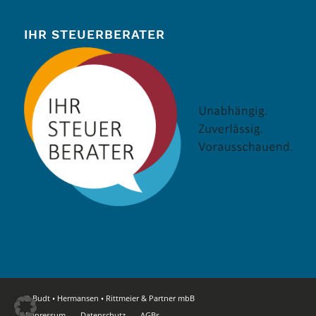
IHR STEUERBERATER
© Budt • Hermansen • Rittmeier & Partner mbB
Impressum
Datenschutz
AGBs